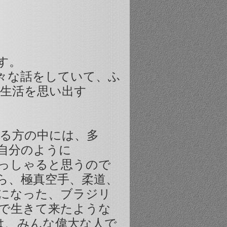
す。
々な話をしていて、ふ
カ生活を思い出す
る方の中には、多
自分のように
っしゃると思うので
ら、極真空手、柔道、
になった、ブラジリ
今まで生きて来たような
は、みんな偉大な人で