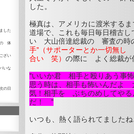
した。
極真は、アメリカに渡米するま
ました
道場で、これも毎日毎日稽古し
い 大山倍達総裁の 審査の
の 体
手”（サポーターとか一切無し
ござい
合い 笑）
の際に よく総裁が
バいな
”いいか君 相手と殴りあう事
思う時は、相手も怖いんだよ 
次の日
気！相手を ぶちのめしてやる
だ！ ”
いつも、熱く語られてましたね..