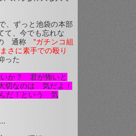
で、ずっと池袋の本部
てて、今でも忘れな
時の 通称
”ガチンコ組
 まさに素手での殴り
仰った
怖いか？ 君が怖いと
大切なのは 気だよ！
んだ！という 気
.