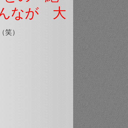
んなが 大
（笑）