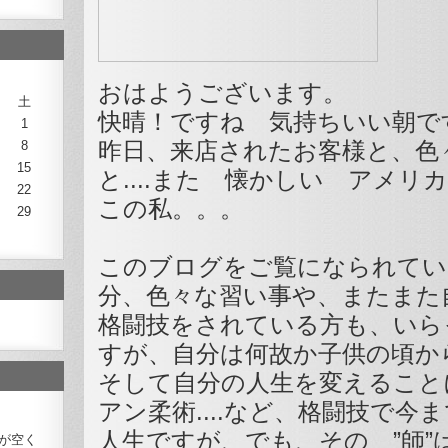
おはようございます。
土
快晴！ですね 気持ちいい朝で
1
昨日、来店されたお客様と、色
8
15
と....また 懐かしい アメリ
22
この私。。。
29
このブログをご覧になられてい
分、色々な習い事や、またまた
格闘技をされている方も、いら
すが、自分は何故か子供の頃か
そして自分の人生を変えること
アン柔術....など、格闘技で
人生ですが、でも、その ”師”
が空く