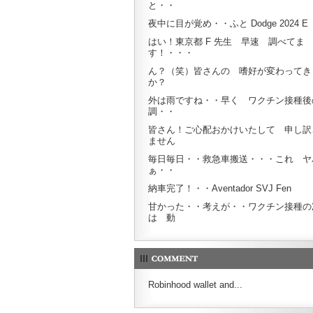
と・・
夜中に目が覚め・・ふと Dodge 2024 E
はい！東京都 F 先生 早速 調べてま
す！・・・
ん？（笑）皆さんの 嗜好が変わってき
か？
外は雨ですね・・早く ワクチン接種後
調・・
皆さん！ご心配おかけいたして 申し訳
ません
毎日毎日・・救急車搬送・・・これ ヤ
ぁ・・
納車完了！・・Aventador SVJ Fen
甘かった・・考えが・・ワクチン接種の
は 動
Robinhood wallet and...