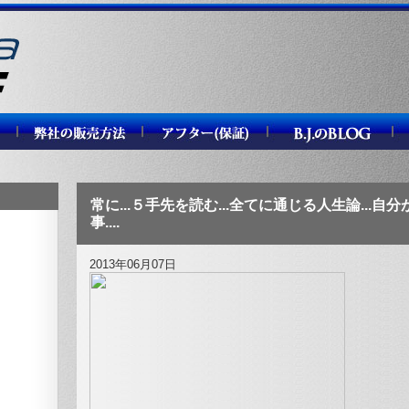
常に...５手先を読む...全てに通じる人生論...自分が
事....
2013年06月07日