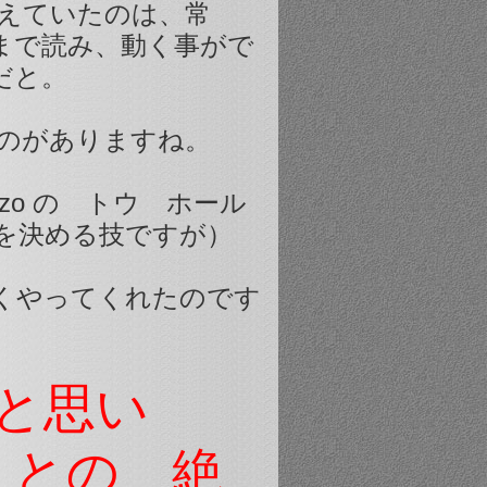
えていたのは、常
まで読み、動く事がで
だと。
のがありますね。
zo の トウ ホール
を決める技ですが）
..軽くやってくれたのです
かと思い
!!!!!! との 絶