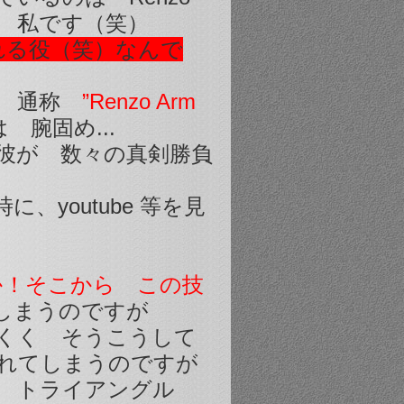
は 私です（笑）
られる役（笑）なんで
た 通称
”Renzo Arm
 腕固め...
彼が 数々の真剣勝負
、youtube 等を見
か！そこから この技
しまうのですが
くく そうこうして
れてしまうのですが
は トライアングル