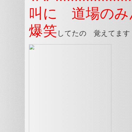
叫に 道場のみ
爆笑
してたの 覚えてます