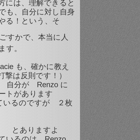
方には、理解できると
でも、自分に対し自身
やる！という、そ
ごすかで、本当に人
ます。
acie も、確かに教え
打撃は反則です！）
自分が Renzo に
ートがあります
ているのですが ２枚
）
とありますよ
いるのは Renzo