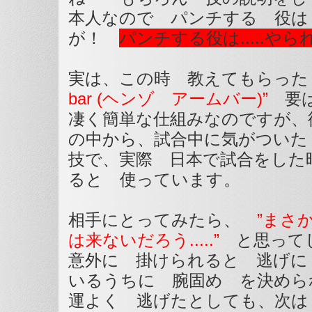
本人なので パンチする 役
が！
パンチする役は.....や
実は、この時 教えてもらっ
bar (ヘンゾ アームバー)”
要は
凄く簡単な仕組みなのですが、
の中から、試合中に気がついた
技で、実際 日本で試合をした時に
ると 使っています。
相手にとってみたら、
”まさ
は来ないだろう.....”
と思って
意外に 掛けられると 逃げに
いるうちに 腕固め を決めら
運よく 逃げたとしても、次