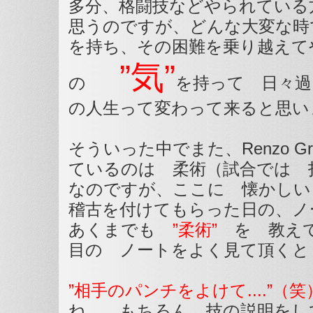
多分、格闘技などやられている
思うのですが、どんな大変な時
を持ち、その困難を乗り越えて
”気”
の
を持って 日々過
の人生って変わって来ると思い
そういった中でまた、Renzo Gr
ているのは 柔術（試合では 
なのですが、ここに 懐かしい 
稽古を付けてもらった日の、ノ
あくまでも
”柔術”
を 教え
目の ノートをよく見て頂くと
”相手のパンチをよけて....”（笑
ね もちろん 技の説明をして