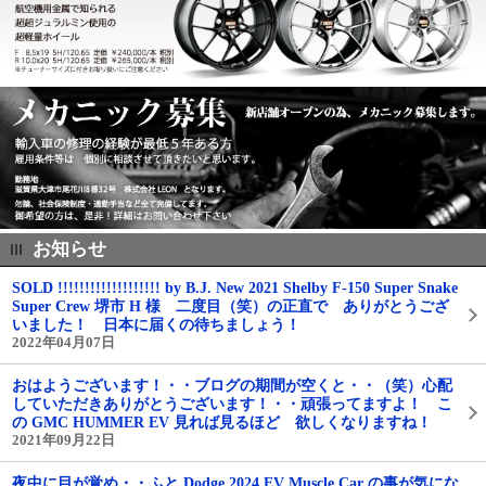
お知らせ
SOLD !!!!!!!!!!!!!!!!!!! by B.J. New 2021 Shelby F-150 Super Snake
Super Crew 堺市 H 様 二度目（笑）の正直で ありがとうござ
いました！ 日本に届くの待ちましょう！
2022年04月07日
おはようございます！・・ブログの期間が空くと・・（笑）心配
していただきありがとうございます！・・頑張ってますよ！ こ
の GMC HUMMER EV 見れば見るほど 欲しくなりますね！
2021年09月22日
夜中に目が覚め・・ふと Dodge 2024 EV Muscle Car の事が気にな