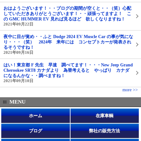
おはようございます！・・ブログの期間が空くと・・（笑）心配
していただきありがとうございます！・・頑張ってますよ！ こ
の GMC HUMMER EV 見れば見るほど 欲しくなりますね！
2021年09月22日
夜中に目が覚め・・ふと Dodge 2024 EV Muscle Car の事が気にな
り・・・（笑） 2024年 来年には コンセプトカーが発表され
るそうですね！
2021年09月16日
はい！東京都 F 先生 早速 調べてます！・・・New Jeep Grand
Cherookee SRT8 カナダより 為替考えると やっぱり カナダ
になるんかな・・調べますね！
2021年09月10日
more >>
MENU
ホーム
在庫車輌
ブログ
弊社の販売方法