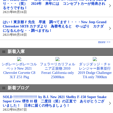
り・・・（笑） 2024年 来年には コンセプトカーが発表され
るそうですね！
2021年09月16日
はい！東京都 F 先生 早速 調べてます！・・・New Jeep Grand
Cherookee SRT8 カナダより 為替考えると やっぱり カナダ
になるんかな・・調べますね！
2021年09月10日
more >>
新着入庫
シボレーシボレーコル
フェラーリカリフォル
ダッジダッジ・チャ
ベットNew 2021
ニア正規物 2010
レンジャー新車並行
Chevrolet Corvette C8
Ferrari California only
2019 Dodge Challenger
3LT Z51 Pkg
25000km
TA only 7000km
新着ブログ
SOLD !!!!!!!!!!!!!!!!!!! by B.J. New 2021 Shelby F-150 Super Snake
Super Crew 堺市 H 様 二度目（笑）の正直で ありがとうござ
いました！ 日本に届くの待ちましょう！
2022年04月07日