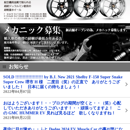
お知らせ
SOLD !!!!!!!!!!!!!!!!!!! by B.J. New 2021 Shelby F-150 Super Snake
Super Crew 堺市 H 様 二度目（笑）の正直で ありがとうござ
いました！ 日本に届くの待ちましょう！
2022年04月07日
おはようございます！・・ブログの期間が空くと・・（笑）心配
していただきありがとうございます！・・頑張ってますよ！ こ
の GMC HUMMER EV 見れば見るほど 欲しくなりますね！
2021年09月22日
夜中に目が覚め・・ふと Dodge 2024 EV Muscle Car の事が気にな