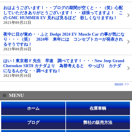
おはようございます！・・ブログの期間が空くと・・（笑）心配
していただきありがとうございます！・・頑張ってますよ！ こ
の GMC HUMMER EV 見れば見るほど 欲しくなりますね！
2021年09月22日
夜中に目が覚め・・ふと Dodge 2024 EV Muscle Car の事が気にな
り・・・（笑） 2024年 来年には コンセプトカーが発表され
るそうですね！
2021年09月16日
はい！東京都 F 先生 早速 調べてます！・・・New Jeep Grand
Cherookee SRT8 カナダより 為替考えると やっぱり カナダ
になるんかな・・調べますね！
2021年09月10日
more >>
MENU
ホーム
在庫車輌
ブログ
弊社の販売方法