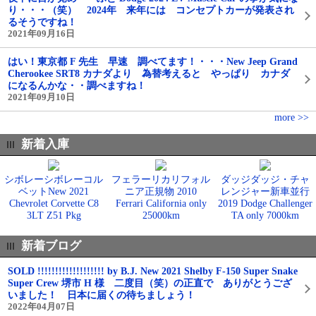
り・・・（笑） 2024年 来年には コンセプトカーが発表され
るそうですね！
2021年09月16日
はい！東京都 F 先生 早速 調べてます！・・・New Jeep Grand
Cherookee SRT8 カナダより 為替考えると やっぱり カナダ
になるんかな・・調べますね！
2021年09月10日
more >>
新着入庫
シボレーシボレーコル
フェラーリカリフォル
ダッジダッジ・チャ
ベットNew 2021
ニア正規物 2010
レンジャー新車並行
Chevrolet Corvette C8
Ferrari California only
2019 Dodge Challenger
3LT Z51 Pkg
25000km
TA only 7000km
新着ブログ
SOLD !!!!!!!!!!!!!!!!!!! by B.J. New 2021 Shelby F-150 Super Snake
Super Crew 堺市 H 様 二度目（笑）の正直で ありがとうござ
いました！ 日本に届くの待ちましょう！
2022年04月07日