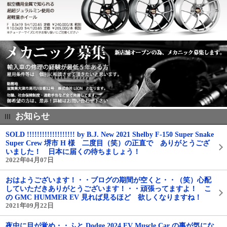
お知らせ
SOLD !!!!!!!!!!!!!!!!!!! by B.J. New 2021 Shelby F-150 Super Snake
Super Crew 堺市 H 様 二度目（笑）の正直で ありがとうござ
いました！ 日本に届くの待ちましょう！
2022年04月07日
おはようございます！・・ブログの期間が空くと・・（笑）心配
していただきありがとうございます！・・頑張ってますよ！ こ
の GMC HUMMER EV 見れば見るほど 欲しくなりますね！
2021年09月22日
夜中に目が覚め・・ふと Dodge 2024 EV Muscle Car の事が気にな