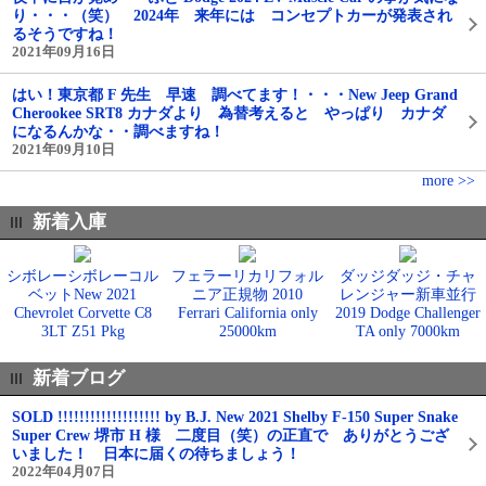
り・・・（笑） 2024年 来年には コンセプトカーが発表され
るそうですね！
2021年09月16日
はい！東京都 F 先生 早速 調べてます！・・・New Jeep Grand
Cherookee SRT8 カナダより 為替考えると やっぱり カナダ
になるんかな・・調べますね！
2021年09月10日
more >>
新着入庫
シボレーシボレーコル
フェラーリカリフォル
ダッジダッジ・チャ
ベットNew 2021
ニア正規物 2010
レンジャー新車並行
Chevrolet Corvette C8
Ferrari California only
2019 Dodge Challenger
3LT Z51 Pkg
25000km
TA only 7000km
新着ブログ
SOLD !!!!!!!!!!!!!!!!!!! by B.J. New 2021 Shelby F-150 Super Snake
Super Crew 堺市 H 様 二度目（笑）の正直で ありがとうござ
いました！ 日本に届くの待ちましょう！
2022年04月07日