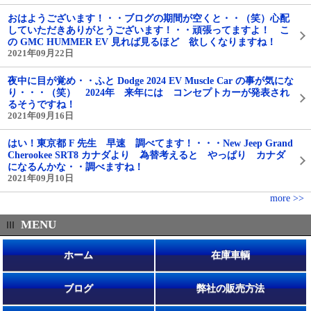
おはようございます！・・ブログの期間が空くと・・（笑）心配
していただきありがとうございます！・・頑張ってますよ！ こ
の GMC HUMMER EV 見れば見るほど 欲しくなりますね！
2021年09月22日
夜中に目が覚め・・ふと Dodge 2024 EV Muscle Car の事が気にな
り・・・（笑） 2024年 来年には コンセプトカーが発表され
るそうですね！
2021年09月16日
はい！東京都 F 先生 早速 調べてます！・・・New Jeep Grand
Cherookee SRT8 カナダより 為替考えると やっぱり カナダ
になるんかな・・調べますね！
2021年09月10日
more >>
MENU
ホーム
在庫車輌
ブログ
弊社の販売方法